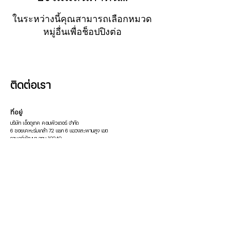
ในระหว่างนี้คุณสามารถเลือกหมวด
หมู่อื่นเพื่อช็อปปิงต่อ
ติดต่อเรา
ที่อยู่
บริษัท เอ็ดดูเทค คอมพิวเตอร์ จำกัด
6 ซอยเคหะร่มเกล้า 72 แยก 6 แขวงสะพานสูง เขต
ราษฎร์พัฒนา กทม 10240
ติดต่อ
โทร:
02-1847719
/
086-3376069
Email:
pop.edutech@gmail.com
Line: @600cfpfd