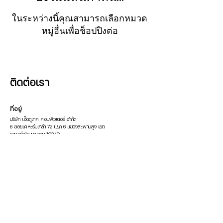
ในระหว่างนี้คุณสามารถเลือกหมวด
หมู่อื่นเพื่อช็อปปิงต่อ
ติดต่อเรา
ที่อยู่
บริษัท เอ็ดดูเทค คอมพิวเตอร์ จำกัด
6 ซอยเคหะร่มเกล้า 72 แยก 6 แขวงสะพานสูง เขต
ราษฎร์พัฒนา กทม 10240
ติดต่อ
โทร:
02-1847719
/
086-3376069
Email:
pop.edutech@gmail.com
Line: @600cfpfd