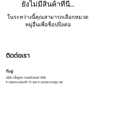
ยังไม่มีสินค้าที่นี่...
ในระหว่างนี้คุณสามารถเลือกหมวด
หมู่อื่นเพื่อช็อปปิงต่อ
ติดต่อเรา
ที่อยู่
บริษัท เอ็ดดูเทค คอมพิวเตอร์ จำกัด
6 ซอยเคหะร่มเกล้า 72 แยก 6 แขวงสะพานสูง เขต
ราษฎร์พัฒนา กทม 10240
ติดต่อ
โทร:
02-1847719
/
086-3376069
Email:
pop.edutech@gmail.com
Line: @600cfpfd