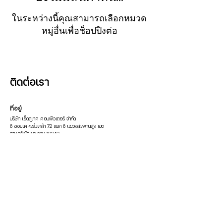
ในระหว่างนี้คุณสามารถเลือกหมวด
หมู่อื่นเพื่อช็อปปิงต่อ
ติดต่อเรา
ที่อยู่
บริษัท เอ็ดดูเทค คอมพิวเตอร์ จำกัด
6 ซอยเคหะร่มเกล้า 72 แยก 6 แขวงสะพานสูง เขต
ราษฎร์พัฒนา กทม 10240
ติดต่อ
โทร:
02-1847719
/
086-3376069
Email:
pop.edutech@gmail.com
Line: @600cfpfd