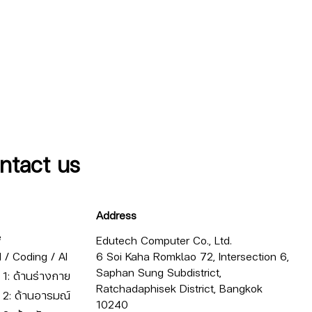
ntact us
Address
e
Edutech Computer Co., Ltd.
/ Coding / AI
6 Soi Kaha Romklao 72, Intersection 6,
Saphan Sung Subdistrict,
ี่ 1: ด้านร่างกาย
Ratchadaphisek District, Bangkok
ี่ 2: ด้านอารมณ์
10240