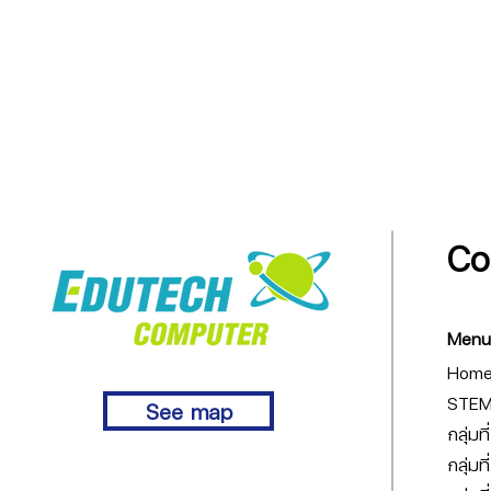
Co
Menu
Hom
STEM 
See map
กลุ่มท
กลุ่มท