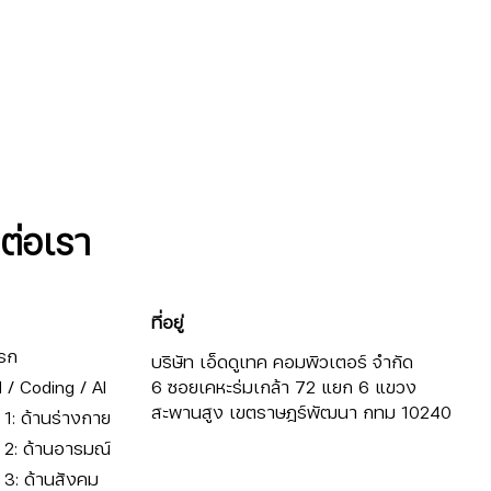
ดต่อเรา
ที่อยู่
รก
บริษัท เอ็ดดูเทค คอมพิวเตอร์ จำกัด
/ Coding / AI
6 ซอยเคหะร่มเกล้า 72 แยก 6 แขวง
สะพานสูง เขตราษฎร์พัฒนา กทม 10240
ี่ 1: ด้านร่างกาย
ี่ 2: ด้านอารมณ์
ี่ 3: ด้านสังคม