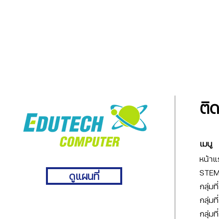
ติ
เมนู
หน้าแ
STEM 
ดูแผนที่
กลุ่มท
กลุ่มท
กลุ่มท