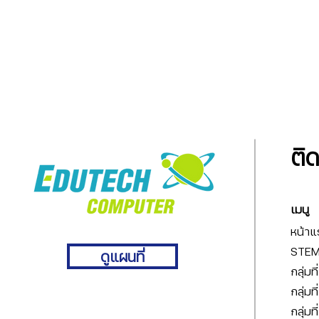
ติ
เมนู
หน้าแ
STEM 
ดูแผนที่
กลุ่มท
กลุ่มท
กลุ่มท