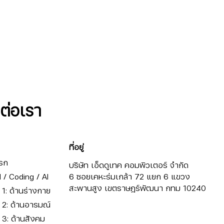
ดต่อเรา
ที่อยู่
รก
บริษัท เอ็ดดูเทค คอมพิวเตอร์ จำกัด
/ Coding / AI
6 ซอยเคหะร่มเกล้า 72 แยก 6 แขวง
สะพานสูง เขตราษฎร์พัฒนา กทม 10240
ี่ 1: ด้านร่างกาย
ี่ 2: ด้านอารมณ์
ี่ 3: ด้านสังคม