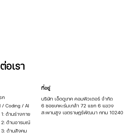
ดต่อเรา
ที่อยู่
รก
บริษัท เอ็ดดูเทค คอมพิวเตอร์ จำกัด
/ Coding / AI
6 ซอยเคหะร่มเกล้า 72 แยก 6 แขวง
สะพานสูง เขตราษฎร์พัฒนา กทม 10240
ี่ 1: ด้านร่างกาย
ี่ 2: ด้านอารมณ์
ี่ 3: ด้านสังคม