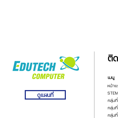
ติ
เมนู
หน้าแ
STEM 
ดูแผนที่
กลุ่มท
กลุ่มท
กลุ่มท