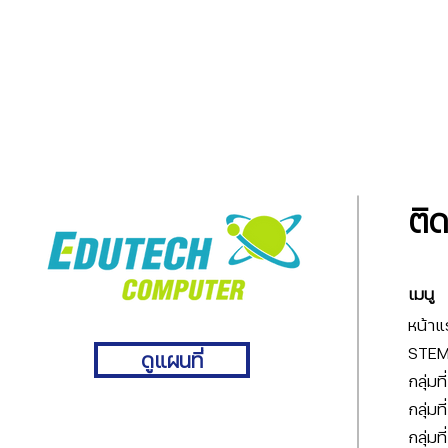
ติ
เมนู
หน้าแ
STEM 
ดูแผนที่
กลุ่มท
กลุ่มท
กลุ่มท