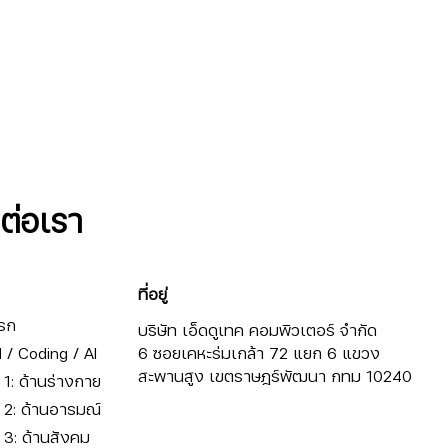
ดต่อเรา
ที่อยู่
รก
บริษัท เอ็ดดูเทค คอมพิวเตอร์ จำกัด
/ Coding / AI
6 ซอยเคหะร่มเกล้า 72 แยก 6 แขวง
สะพานสูง เขตราษฎร์พัฒนา กทม 10240
ี่ 1: ด้านร่างกาย
ี่ 2: ด้านอารมณ์
ี่ 3: ด้านสังคม