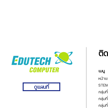
ติ
เมนู
หน้าแ
STEM 
ดูแผนที่
กลุ่มท
กลุ่มท
กลุ่มท