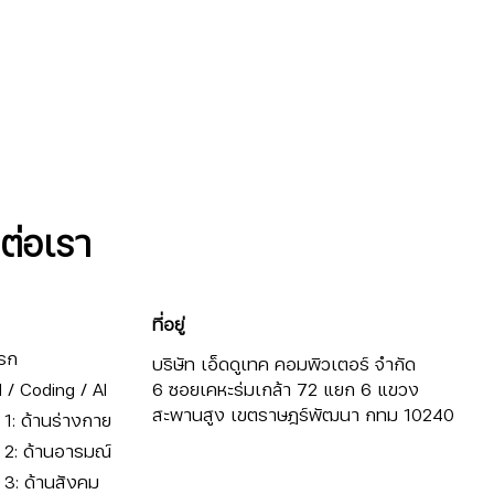
ดต่อเรา
ที่อยู่
รก
บริษัท เอ็ดดูเทค คอมพิวเตอร์ จำกัด
/ Coding / AI
6 ซอยเคหะร่มเกล้า 72 แยก 6 แขวง
สะพานสูง เขตราษฎร์พัฒนา กทม 10240
ี่ 1: ด้านร่างกาย
ี่ 2: ด้านอารมณ์
ี่ 3: ด้านสังคม