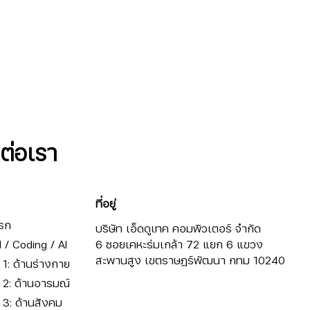
ดต่อเรา
ที่อยู่
รก
บริษัท เอ็ดดูเทค คอมพิวเตอร์ จำกัด
/ Coding / AI
6 ซอยเคหะร่มเกล้า 72 แยก 6 แขวง
สะพานสูง เขตราษฎร์พัฒนา กทม 10240
ี่ 1: ด้านร่างกาย
ี่ 2: ด้านอารมณ์
ี่ 3: ด้านสังคม