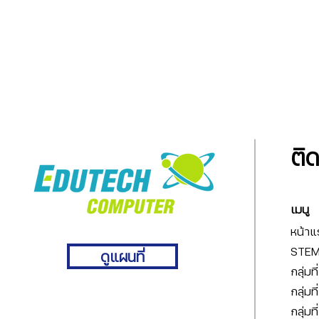
ติ
เมนู
หน้าแ
STEM 
ดูแผนที่
กลุ่มท
กลุ่มท
กลุ่มท