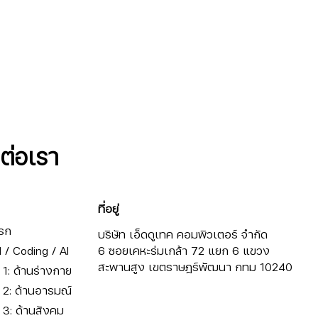
ดต่อเรา
ที่อยู่
รก
บริษัท เอ็ดดูเทค คอมพิวเตอร์ จำกัด
/ Coding / AI
6 ซอยเคหะร่มเกล้า 72 แยก 6 แขวง
สะพานสูง เขตราษฎร์พัฒนา กทม 10240
ี่ 1: ด้านร่างกาย
ี่ 2: ด้านอารมณ์
ี่ 3: ด้านสังคม