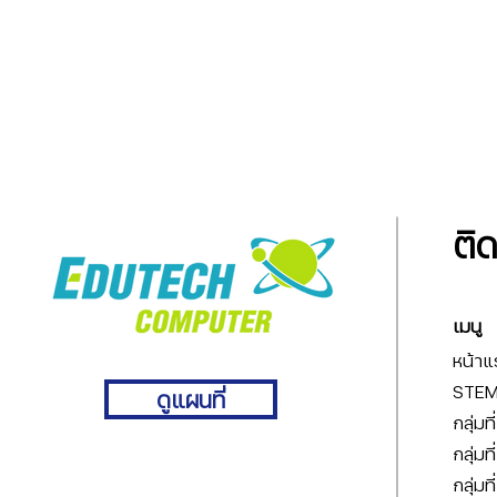
ติ
เมนู
หน้าแ
STEM 
ดูแผนที่
กลุ่มท
กลุ่มท
กลุ่มท