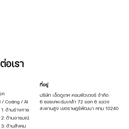
ดต่อเรา
ที่อยู่
รก
บริษัท เอ็ดดูเทค คอมพิวเตอร์ จำกัด
/ Coding / AI
6 ซอยเคหะร่มเกล้า 72 แยก 6 แขวง
สะพานสูง เขตราษฎร์พัฒนา กทม 10240
ี่ 1: ด้านร่างกาย
ี่ 2: ด้านอารมณ์
ี่ 3: ด้านสังคม