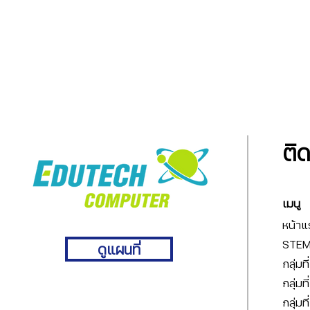
ติ
เมนู
หน้าแ
STEM 
ดูแผนที่
กลุ่มท
กลุ่มท
กลุ่มท