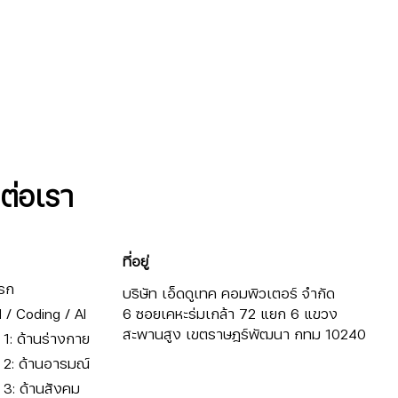
ดต่อเรา
ที่อยู่
รก
บริษัท เอ็ดดูเทค คอมพิวเตอร์ จำกัด
/ Coding / AI
6 ซอยเคหะร่มเกล้า 72 แยก 6 แขวง
สะพานสูง เขตราษฎร์พัฒนา กทม 10240
ี่ 1: ด้านร่างกาย
ี่ 2: ด้านอารมณ์
ี่ 3: ด้านสังคม