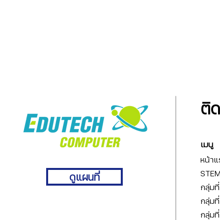
ติ
เมนู
หน้าแ
STEM 
ดูแผนที่
กลุ่มท
กลุ่มท
กลุ่มท