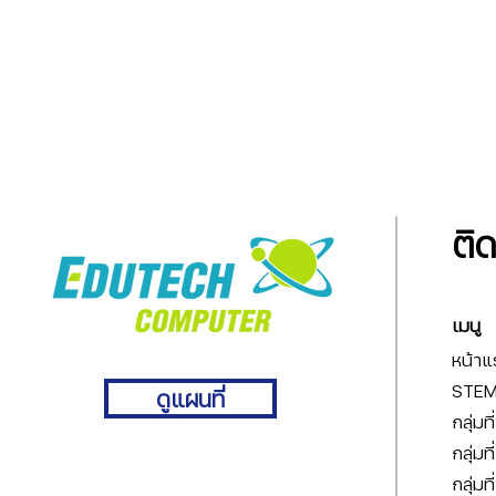
ติ
เมนู
หน้าแ
STEM 
ดูแผนที่
กลุ่มท
กลุ่มท
กลุ่มท