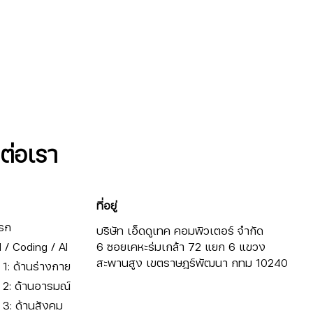
ดต่อเรา
ที่อยู่
รก
บริษัท เอ็ดดูเทค คอมพิวเตอร์ จำกัด
/ Coding / AI
6 ซอยเคหะร่มเกล้า 72 แยก 6 แขวง
สะพานสูง เขตราษฎร์พัฒนา กทม 10240
ี่ 1: ด้านร่างกาย
ี่ 2: ด้านอารมณ์
ี่ 3: ด้านสังคม