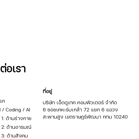
ดต่อเรา
ที่อยู่
รก
บริษัท เอ็ดดูเทค คอมพิวเตอร์ จำกัด
/ Coding / AI
6 ซอยเคหะร่มเกล้า 72 แยก 6 แขวง
สะพานสูง เขตราษฎร์พัฒนา กทม 10240
ี่ 1: ด้านร่างกาย
ี่ 2: ด้านอารมณ์
ี่ 3: ด้านสังคม