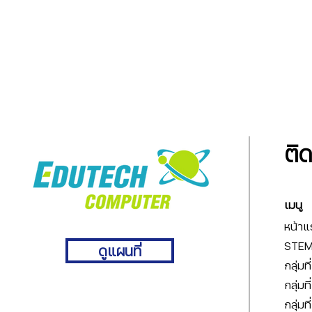
ติ
เมนู
หน้าแ
STEM 
ดูแผนที่
กลุ่มท
กลุ่มท
กลุ่มท