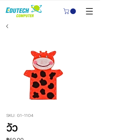
SKU: G1-1104
วัว
ราคา
฿60.00