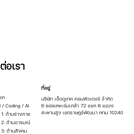
ดต่อเรา
ที่อยู่
รก
บริษัท เอ็ดดูเทค คอมพิวเตอร์ จำกัด
/ Coding / AI
6 ซอยเคหะร่มเกล้า 72 แยก 6 แขวง
สะพานสูง เขตราษฎร์พัฒนา กทม 10240
ี่ 1: ด้านร่างกาย
ี่ 2: ด้านอารมณ์
ี่ 3: ด้านสังคม