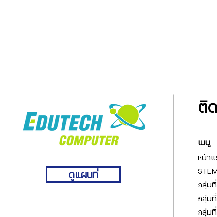
ติ
เมนู
หน้าแ
STEM 
ดูแผนที่
กลุ่มท
กลุ่มท
กลุ่มท