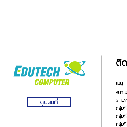
ติ
เมนู
หน้าแ
STEM 
ดูแผนที่
กลุ่มท
กลุ่มท
กลุ่มท