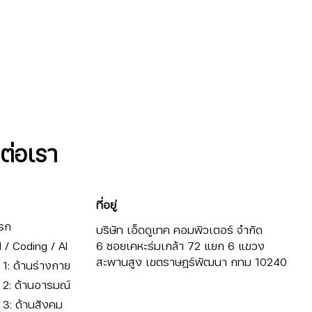
ดต่อเรา
ที่อยู่
รก
บริษัท เอ็ดดูเทค คอมพิวเตอร์ จำกัด
/ Coding / AI
6 ซอยเคหะร่มเกล้า 72 แยก 6 แขวง
สะพานสูง เขตราษฎร์พัฒนา กทม 10240
ี่ 1: ด้านร่างกาย
ี่ 2: ด้านอารมณ์
ี่ 3: ด้านสังคม