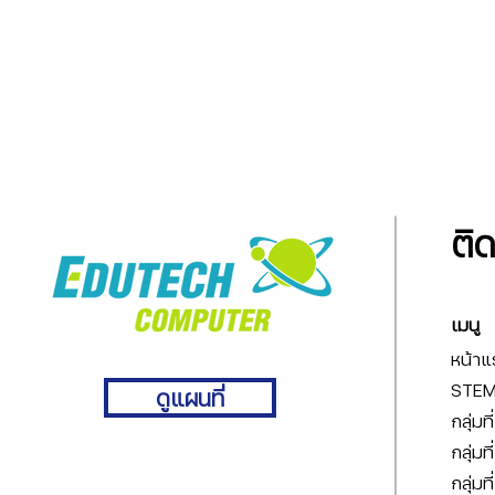
ติ
เมนู
หน้าแ
STEM 
ดูแผนที่
กลุ่มท
กลุ่มท
กลุ่มท