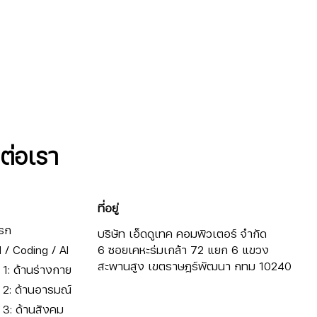
ดต่อเรา
ที่อยู่
รก
บริษัท เอ็ดดูเทค คอมพิวเตอร์ จำกัด
/ Coding / AI
6 ซอยเคหะร่มเกล้า 72 แยก 6 แขวง
สะพานสูง เขตราษฎร์พัฒนา กทม 10240
ี่ 1: ด้านร่างกาย
ี่ 2: ด้านอารมณ์
ี่ 3: ด้านสังคม